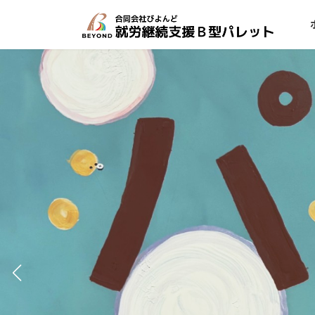
コ
ナ
ン
ビ
テ
ゲ
ン
ー
ツ
シ
へ
ョ
ス
ン
キ
に
ッ
移
プ
動